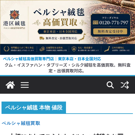
コ
ン
テ
ン
ツ
へ
ス
ペルシャ絨毯高価買取専門店｜東京本店・日本全国対応
クム・イスファハン・タブリーズ・シルク絨毯を高価買取。無料査
キ
定・出張買取対応。
ッ
プ
ペルシャ絨毯 本物 値段
ペルシャ絨毯買取