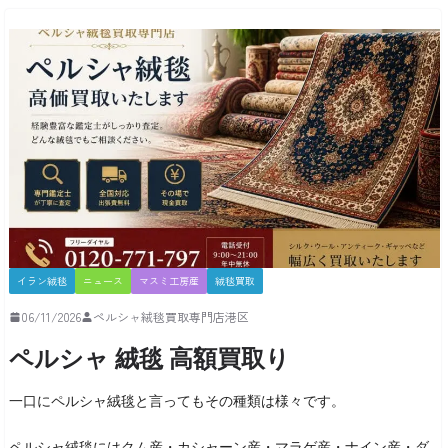
イラン絨毯
ニュース
マスミ工房産
絨毯買取
06/11/2026
ペルシャ絨毯買取専門店港区
ペルシャ 絨毯 高額買取り
一口にペルシャ絨毯と言ってもその種類は様々です。
ペルシャ絨毯にはクム産・カシャーン産・マラゲ産・ナイン産・ダ