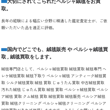
大切にされてこられたペルシャ絨毯をお買
取。
長年の経験による幅広い分野に精通した鑑定査定士が、ご依
頼いただいた品を適正に評価。
国内でどこでも、絨毯販売 や ペルシャ絨毯買
取 , 絨毯買取をします。
絨毯専門店として、ペルシャ絨毯買取 絨毯買取 絨毯専門 ヘ
レケ絨毯買取 絨毯下取り ペルシャ絨毯 アンティーク絨毯買
取 シルク絨毯買取 絨毯 買取 じゅうたん買取 中古絨毯買取
汚れた絨毯 じゅたん買取 絨毯 買取 ペルシャ絨毯買取 ペルシ
ア絨毯 買取 クム絨毯 買取 絨毯買取 絨毯販売 ペルシア絨毯
買取 絨毯クリーニング ペルシャ絨毯クリーニング ペルシア