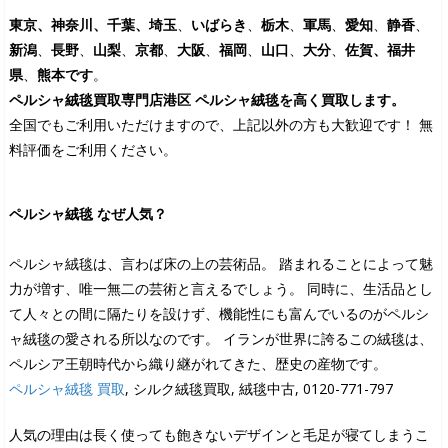
東京、神奈川、千葉、埼玉
、
いばらき
、
栃木
、
軍馬
、
愛知
、
静香
、
新潟
、
長野
、
山梨
、
京都
、
大阪
、
福岡
、
山口
、
大分
、
佐賀
、
福井
県
、
熊本です
。
ペルシャ絨毯買取専門店港区 ペルシャ絨毯を高く買取します。
全国でもご利用いただけますので、上記以外の方も大歓迎です！ 無
料評価をご利用ください。
ペルシャ絨毯 なぜ人気？
ペルシャ絨毯は、言わば床の上の芸術品。 踏まれることによって魅
力が増す、唯一無二の芸術と言えるでしょう。 同時に、生活品とし
て人々との間に隔たりを設けず、機能性にも富んでいるのがペルシ
ャ絨毯の愛される所以なのです。 イランが世界に誇るこの絨毯は、
ペルシア王朝時代から織り継がれてきた、歴史の産物です。
ペルシャ絨毯 買取
, シルク絨毯買取, 絨毯中古, 0120-771-797
人気の理由は長く使っても飽きないデザインと毛足が寝てしまうこ