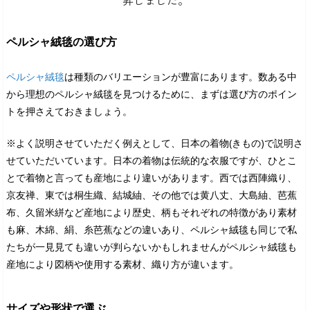
ペルシャ絨毯の選び方
ペルシャ絨毯
は種類のバリエーションが豊富にあります。数ある中
から理想のペルシャ絨毯を見つけるために、まずは選び方のポイン
トを押さえておきましょう。
※よく説明させていただく例えとして、日本の着物(きもの)で説明さ
せていただいています。日本の着物は伝統的な衣服ですが、ひとこ
とで着物と言っても産地により違いがあります。西では西陣織り、
京友禅、東では桐生織、結城紬、その他では黄八丈、大島紬、芭蕉
布、久留米絣など産地により歴史、柄もそれぞれの特徴があり素材
も麻、木綿、絹、糸芭蕉などの違いあり、ペルシャ絨毯も同じで私
たちが一見見ても違いが判らないかもしれませんがペルシャ絨毯も
産地により図柄や使用する素材、織り方が違います。
サイズや形状で選ぶ