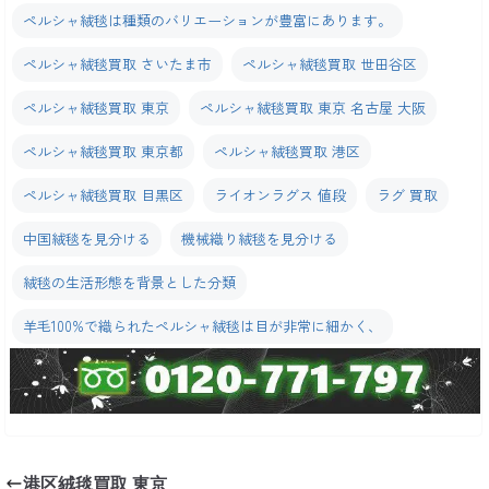
ペルシャ絨毯は種類のバリエーションが豊富にあります。
ペルシャ絨毯買取 さいたま市
ペルシャ絨毯買取 世田谷区
ペルシャ絨毯買取 東京
ペルシャ絨毯買取 東京 名古屋 大阪
ペルシャ絨毯買取 東京都
ペルシャ絨毯買取 港区
ペルシャ絨毯買取 目黒区
ライオンラグス 値段
ラグ 買取
中国絨毯を見分ける
機械織り絨毯を見分ける
絨毯の生活形態を背景とした分類
羊毛100%で織られたペルシャ絨毯は目が非常に細かく、
港区絨毯買取 東京