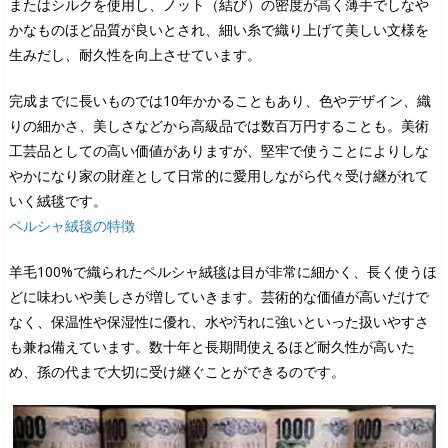
またはシルクを使用し、ノット（結び）の密度が高く薄手でしなや
かなものほど品質が良いとされ、細い糸で織り上げて美しい文様を
生みだし、耐久性を向上させています。
完成までに長いものでは10年かかることもあり、色やデザイン、織
りの細かさ、美しさなどから高級品では数百万円することも。美術
工芸品としての高い価値がありますが、堅牢で使うことによりしな
やかになり家の財産として日常的に愛用しながら代々受け継がれて
いく絨毯です。
ペルシャ絨毯の特徴
羊毛100%で織られたペルシャ絨毯は目が非常に細かく、長く使うほ
どに味わいや美しさが増していきます。芸術的な価値が高いだけで
なく、保温性や保湿性に優れ、水や汚れに強いといった扱いやすさ
も兼ね備えています。数十年と長期間使えるほど耐久性が高いた
め、孫の代まで大切に受け継ぐことができるのです。