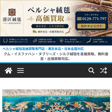
コ
ン
テ
ン
ツ
へ
ス
ペルシャ絨毯高価買取専門店｜東京本店・日本全国対応
クム・イスファハン・タブリーズ・シルク絨毯を高価買取。無料査
キ
定・出張買取対応。
ッ
プ