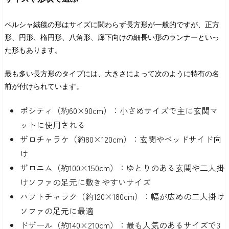
ペルシャ絨毯の形はサイズに関わらず長方形が一般的ですが、正方
形、円形、楕円形、八角形、廊下向けの細長い形のランナーといっ
た形もあります。
最も多い長方形のタイプには、大きさによって次のように特有の名
前が付けられています。
ポシティ（約60×90cm）：小さめサイズで主に玄関マ
ットに使用される
ザロチャラケ（約80×120cm）：玄関やベッドサイド向
け
ザロニム（約100×150cm）：ゆとりのある玄関や二人掛
けソファの足元に敷きやすいサイズ
ハフトチャラク（約120×180cm）：幅が広めの二人掛け
ソファの足元に最適
ドザール（約140×210cm）：最も人気のあるサイズで3