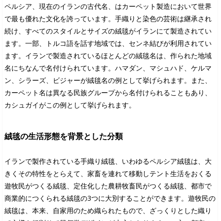
ペルシア、現在のイランの古代名、はカーペット製造において世界
で最も優れた文化を誇っています。手織りと染色の芸術は継承され
続け、すべてのスタイルとサイズの絨毯がイランにて製造されてい
ます。一部、トルコ語を話す地域では、センネ結びが利用されてい
ます。イランで製造されているほとんどの絨毯名は、作られた地域
名にちなんで名付けられています。ハマダン、マシュハド、ケルマ
ン、シラーズ、ビジャーが絨毯名の例として挙げられます。また、
カーペット名は異なる民族グループから名付けられることもあり、
カシュガイがこの例として挙げられます。
絨毯の生活形態を背景とした分類
イランで製作されている手織り絨毯、いわゆるペルシア絨毯は、大
きくその特性をとらえて、家畜を連れて移動しテント生活をおくる
遊牧民がつくる絨毯、定住化した農耕牧畜民がつくる絨毯、都市で
商業的につくられる絨毯の3つに大別することができます。遊牧民の
絨毯は、本来、自家用のため織られたもので、ざっくりとした織り