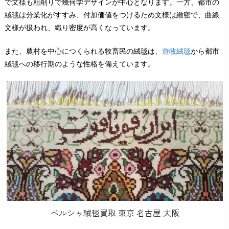
で文様も粗削りで幾何学デザインが中心となります。一方、都市の
絨毯は分業化がすすみ、付加価値をつけるため文様は緻密で、曲線
文様が扱われ、織り密度が高くなっています。
また、農村を中心につくられる牧畜民の絨毯は、
遊牧絨毯
から都市
絨毯への移行期のような性格を備えています。
ペルシャ絨毯買取 東京 名古屋 大阪