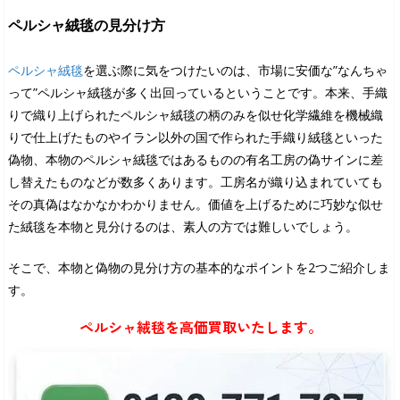
ペルシャ絨毯の見分け方
ペルシャ絨毯
を選ぶ際に気をつけたいのは、市場に安価な”なんちゃ
って”ペルシャ絨毯が多く出回っているということです。本来、手織
りで織り上げられたペルシャ絨毯の柄のみを似せ化学繊維を機械織
りで仕上げたものやイラン以外の国で作られた手織り絨毯といった
偽物、本物のペルシャ絨毯ではあるものの有名工房の偽サインに差
し替えたものなどが数多くあります。工房名が織り込まれていても
その真偽はなかなかわかりません。価値を上げるために巧妙な似せ
た絨毯を本物と見分けるのは、素人の方では難しいでしょう。
そこで、本物と偽物の見分け方の基本的なポイントを2つご紹介しま
す。
ペルシャ絨毯を高価買取いたします。